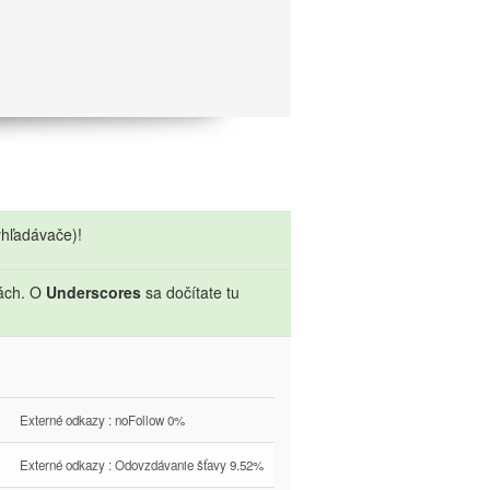
hľadávače)!
sách. O
Underscores
sa dočítate tu
Externé odkazy : noFollow 0%
Externé odkazy : Odovzdávanie šťavy 9.52%