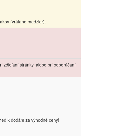
akov (vrátane medzier).
 zdieľaní stránky, alebo pri odporúčaní
hned k dodání za výhodné ceny!