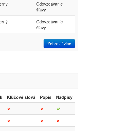
terný
Odovzdávanie
šťavy
terný
Odovzdávanie
šťavy
Zobraziť viac
ok
Kľúčové slová
Popis
Nadpisy