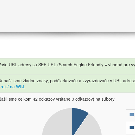
Vaše URL adresy sú SEF URL (Search Engine Friendly = vhodné pre vy
Nenašli sme žiadne znaky, podčiarkovače a zvýrazňovače v URL adre
prejsť na Wiki
.
Našli sme celkom 42 odkazov vrátane 0 odkaz(ov) na súbory