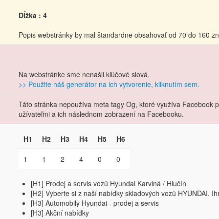
Dĺžka : 4
Popis webstránky by mal štandardne obsahovať od 70 do 160 zn
Na webstránke sme nenašli kľúčové slová.
>> Použite náš generátor na ich vytvorenie, kliknutím sem.
Táto stránka nepoužíva meta tagy Og, ktoré využíva Facebook pri
užívateľmi a ich následnom zobrazení na Facebooku.
H1
H2
H3
H4
H5
H6
1
1
2
4
0
0
[H1] Prodej a servis vozů Hyundai Karviná / Hlučín
[H2] Vyberte si z naší nabídky skladových vozů HYUNDAI. I
[H3] Automobily Hyundai - prodej a servis
[H3] Akční nabídky