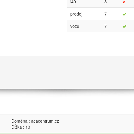
i40
8
prodej
7
vozů
7
Doména : acacentrum.cz
Dĺžka : 13