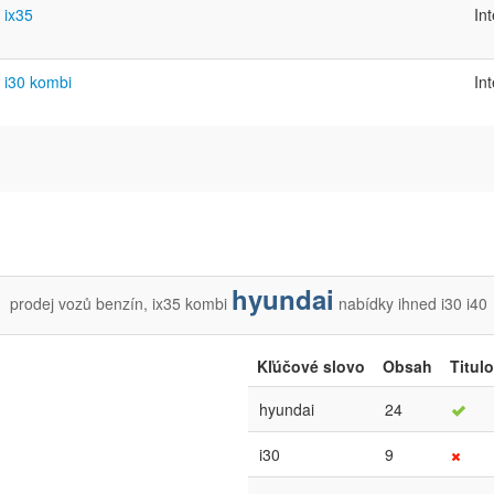
ix35
In
i30 kombi
In
hyundai
prodej
vozů
benzín,
ix35
kombi
nabídky
ihned
i30
i40
Kľúčové slovo
Obsah
Titul
hyundai
24
i30
9