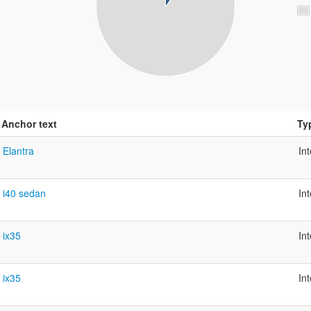
Anchor text
Ty
Elantra
In
i40 sedan
In
ix35
In
ix35
In