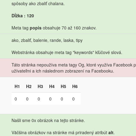
spôsoby ako zbaliť chalana.
Dĺžka : 120
Meta tag
popis
obsahuje 70 až 160 znakov.
ako, zbaliť, balenie, rande, laska, tipy
Webstránka obsahuje meta tag "keywords" kľúčové slová.
Táto stránka nepoužíva meta tagy Og, ktoré využíva Facebook pri
užívateľmi a ich následnom zobrazení na Facebooku.
H1
H2
H3
H4
H5
H6
0
0
0
0
0
0
Našli sme 0x obrázok na tejto stránke.
Väčšina obrázkov na stránke má priradený atribút
alt
.