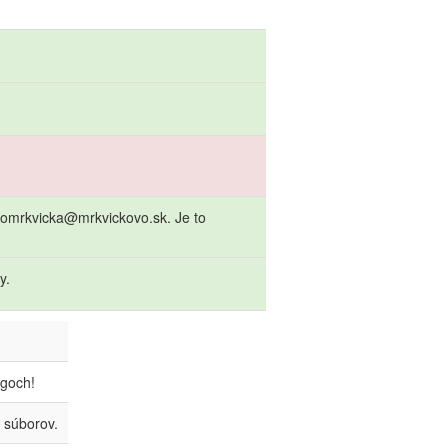
zkomrkvicka@mrkvickovo.sk. Je to
y.
agoch!
 súborov.