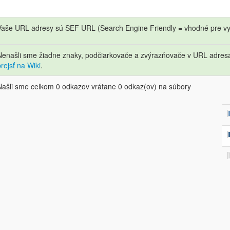
Vaše URL adresy sú SEF URL (Search Engine Friendly = vhodné pre vy
Nenašli sme žiadne znaky, podčiarkovače a zvýrazňovače v URL adre
prejsť na Wiki
.
Našli sme celkom 0 odkazov vrátane 0 odkaz(ov) na súbory