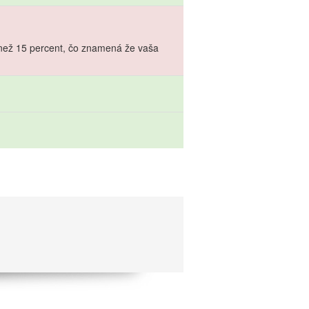
 než 15 percent, čo znamená že vaša