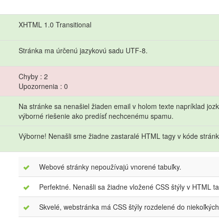
XHTML 1.0 Transitional
Stránka ma úrčenú jazykovú sadu UTF-8.
Chyby : 2
Upozornenia : 0
Na stránke sa nenašiel žiaden email v holom texte napríklad jo
výborné riešenie ako predísť nechcenému spamu.
Výborne! Nenašli sme žiadne zastaralé HTML tagy v kóde stránk
Webové stránky nepoužívajú vnorené tabuľky.
Perfektné. Nenašli sa žiadne vložené CSS štýly v HTML t
Skvelé, webstránka má CSS štýly rozdelené do niekoľkých