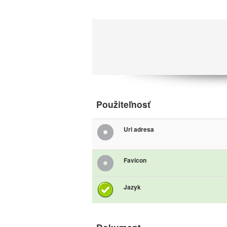
Použiteľnosť
Url adresa
Favicon
Jazyk