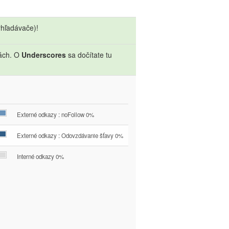
hľadávače)!
sách. O
Underscores
sa dočítate tu
Externé odkazy : noFollow 0%
Externé odkazy : Odovzdávanie šťavy 0%
Interné odkazy 0%