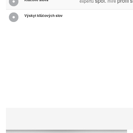
spol.
profil
s
expertů
míře
Výskyt kľúčových slov