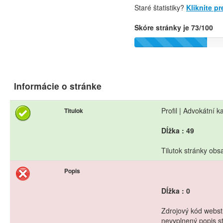
Staré štatistiky?
Kliknite p
Skóre stránky je 73/100
Informácie o stránke
Profil | Advokátní 
Titulok
Dĺžka : 49
Tilutok stránky obs
Popis
Dĺžka : 0
Zdrojový kód webstr
nevyplnený popis s