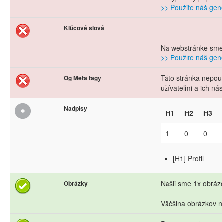
>> Použite náš gene
Kľúčové slová
Na webstránke sme 
>> Použite náš gene
Táto stránka nepouž
Og Meta tagy
užívateľmi a ich n
Nadpisy
H1
H2
H3
1
0
0
[H1] Profil
Našli sme 1x obrázo
Obrázky
Väčšina obrázkov n