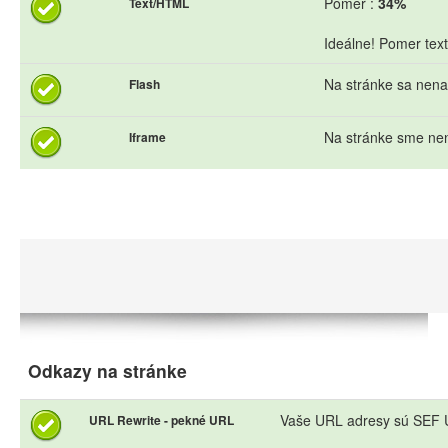
Pomer :
34%
Text/HTML
Ideálne! Pomer text
Na stránke sa nena
Flash
Na stránke sme nen
Iframe
Odkazy na stránke
Vaše URL adresy sú SEF U
URL Rewrite - pekné URL