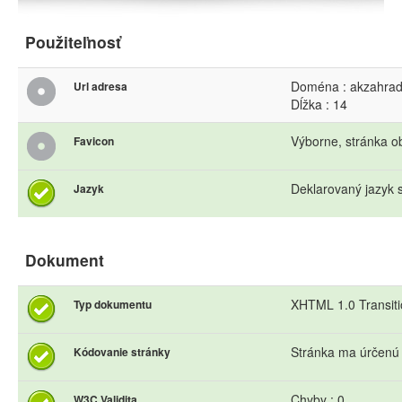
Použiteľnosť
Doména : akzahrad
Url adresa
Dĺžka : 14
Výborne, stránka o
Favicon
Deklarovaný jazyk s
Jazyk
Dokument
XHTML 1.0 Transiti
Typ dokumentu
Stránka ma úrčenú
Kódovanie stránky
Chyby : 0
W3C Validita