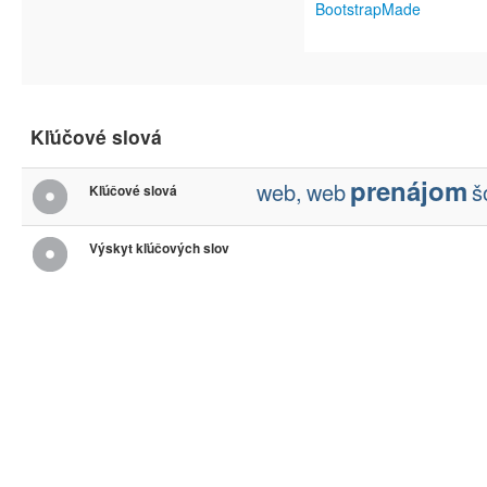
BootstrapMade
Kľúčové slová
prenájom
web,
web
š
Kľúčové slová
Výskyt kľúčových slov