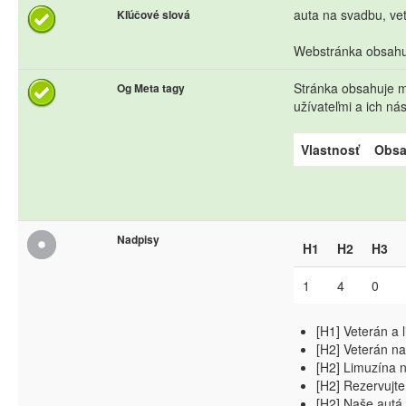
auta na svadbu, ve
Kľúčové slová
Webstránka obsahuj
Stránka obsahuje me
Og Meta tagy
užívateľmi a ich n
Vlastnosť
Obs
Nadpisy
H1
H2
H3
1
4
0
[H1] Veterán a
[H2] Veterán n
[H2] Limuzína 
[H2] Rezervujte
[H2] Naše autá