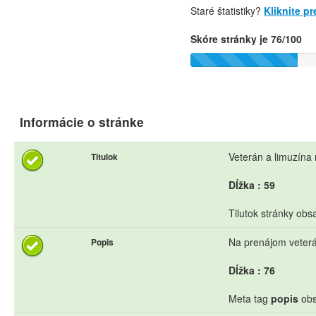
Staré štatistiky?
Kliknite p
Skóre stránky je 76/100
Informácie o stránke
Veterán a limuzína
Titulok
Dĺžka : 59
Tilutok stránky obs
Na prenájom veterá
Popis
Dĺžka : 76
Meta tag
popis
obs