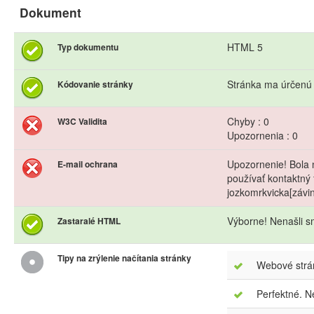
Dokument
HTML 5
Typ dokumentu
Stránka ma úrčenú
Kódovanie stránky
Chyby : 0
W3C Validita
Upozornenia : 0
Upozornenie! Bola 
E-mail ochrana
používať kontaktný 
jozkomrkvicka[závi
Výborne! Nenašli s
Zastaralé HTML
Tipy na zrýlenie načítania stránky
Webové strán
Perfektné. N