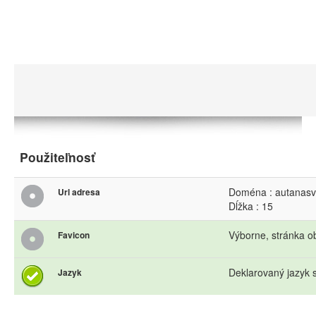
Použiteľnosť
Doména : autanasv
Url adresa
Dĺžka : 15
Výborne, stránka o
Favicon
Deklarovaný jazyk s
Jazyk