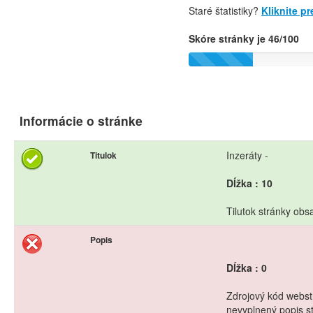
Staré štatistiky?
Kliknite p
Skóre stránky je 46/100
Informácie o stránke
Inzeráty -
Titulok
Dĺžka : 10
Tilutok stránky obs
Popis
Dĺžka : 0
Zdrojový kód webstr
nevyplnený popis s