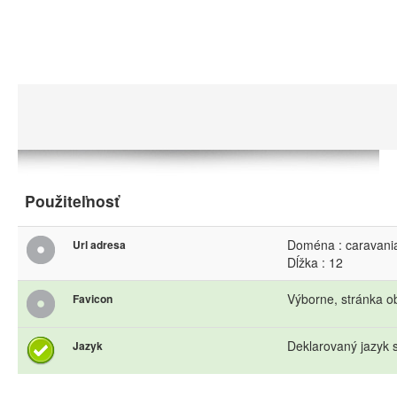
Použiteľnosť
Doména : caravani
Url adresa
Dĺžka : 12
Výborne, stránka o
Favicon
Deklarovaný jazyk s
Jazyk