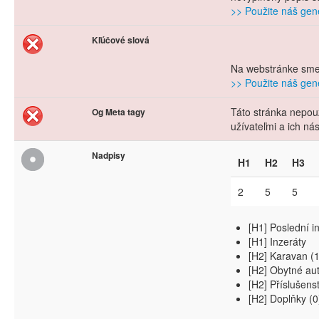
>> Použite náš gene
Kľúčové slová
Na webstránke sme 
>> Použite náš gene
Táto stránka nepouž
Og Meta tagy
užívateľmi a ich n
Nadpisy
H1
H2
H3
2
5
5
[H1] Poslední i
[H1] Inzeráty
[H2] Karavan (1
[H2] Obytné aut
[H2] Příslušenst
[H2] Doplňky (0