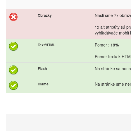
Našli sme 7x obrázo
Obrázky
1x alt atribúty sú 
vyhľadávače mohli l
Pomer :
19%
Text/HTML
Pomer textu k HTML 
Na stránke sa nena
Flash
Na stránke sme nen
Iframe