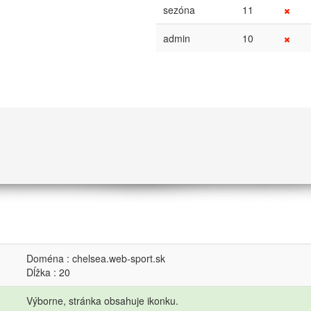
sezóna
11
admin
10
Doména : chelsea.web-sport.sk
Dĺžka : 20
Výborne, stránka obsahuje ikonku.