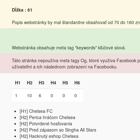
Dĺžka : 61
Popis webstránky by mal štandardne obsahovať od 70 do 160 zn
Webstránka obsahuje meta tag "keywords" kľúčové slová.
Táto stránka nepoužíva meta tagy Og, ktoré využíva Facebook pri
užívateľmi a ich následnom zobrazení na Facebooku.
H1
H2
H3
H4
H5
H6
1
10
6
0
0
0
[H1] Chelsea FC
[H2] Perica hráčom Chelsea
[H2] Potvrdené hosťovania
[H2] Pred zápasom so Singha All Stars
[H2] Hacknutý eshop Chelsea