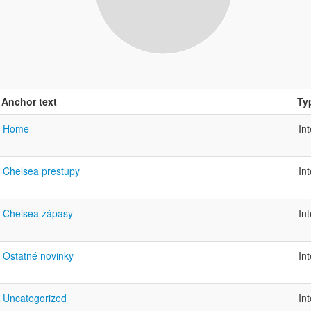
Anchor text
Ty
Home
In
Chelsea prestupy
In
Chelsea zápasy
In
Ostatné novinky
In
Uncategorized
In