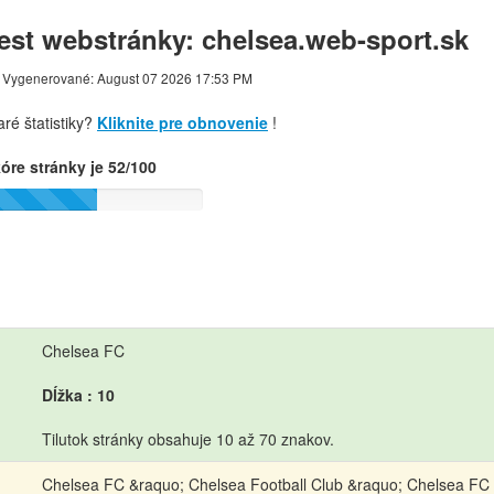
est webstránky: chelsea.web-sport.sk
Vygenerované: August 07 2026 17:53 PM
aré štatistiky?
Kliknite pre obnovenie
!
óre stránky je 52/100
Chelsea FC
Dĺžka : 10
Tilutok stránky obsahuje 10 až 70 znakov.
Chelsea FC &raquo; Chelsea Football Club &raquo; Chelsea FC