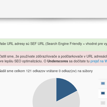
Vaše URL adresy sú SEF URL (Search Engine Friendly = vhodné pre vy
Zistili sme, že používate zdôrazňovače a podčiarkovače v URL adresách
pre lepšiu SEO optimalizáciu. O
Underscores
sa dočítate tu
prejsť na W
Našli sme celkom 121 odkazov vrátane 0 odkaz(ov) na súbory