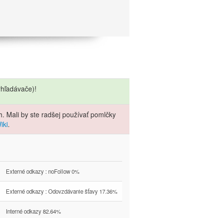
hľadávače)!
. Mali by ste radšej používať pomlčky
iki
.
Externé odkazy : noFollow 0%
Externé odkazy : Odovzdávanie šťavy 17.36%
Interné odkazy 82.64%