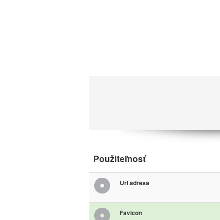
Použiteľnosť
Url adresa
Favicon