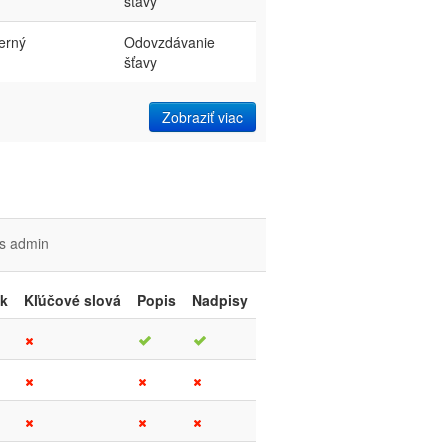
šťavy
terný
Odovzdávanie
šťavy
Zobraziť viac
s
admin
ok
Kľúčové slová
Popis
Nadpisy