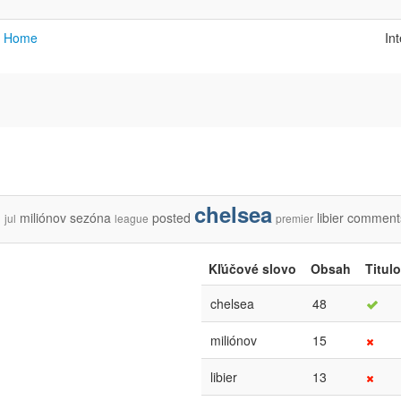
Home
In
chelsea
miliónov
sezóna
posted
libier
comment
jul
league
premier
Kľúčové slovo
Obsah
Titul
chelsea
48
miliónov
15
libier
13