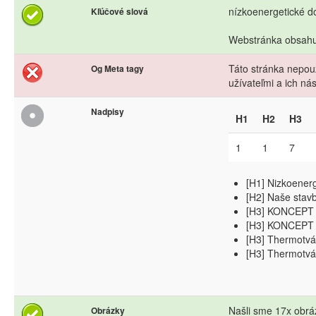
nízkoenergetické d
Kľúčové slová
Webstránka obsahuj
Táto stránka nepouž
Og Meta tagy
užívateľmi a ich n
Nadpisy
H1
H2
H3
1
1
7
[H1] Nizkoener
[H2] Naše stav
[H3] KONCEPT 
[H3] KONCEPT 
[H3] Thermotvá
[H3] Thermotvá
Našli sme 17x obráz
Obrázky