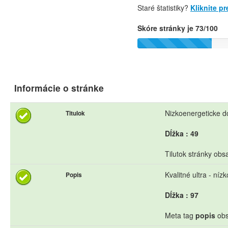
Staré štatistiky?
Kliknite p
Skóre stránky je 73/100
Informácie o stránke
Nizkoenergeticke 
Titulok
Dĺžka : 49
Tilutok stránky obs
Kvalitné ultra - ní
Popis
Dĺžka : 97
Meta tag
popis
obs