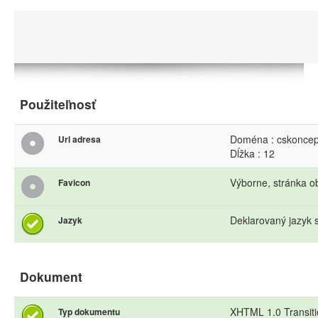
Použiteľnosť
Doména : cskoncep
Url adresa
Dĺžka : 12
Výborne, stránka o
Favicon
Deklarovaný jazyk s
Jazyk
Dokument
XHTML 1.0 Transiti
Typ dokumentu