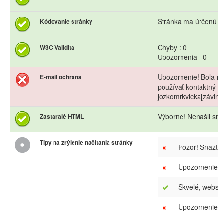
Stránka ma úrčenú
Kódovanie stránky
Chyby : 0
W3C Validita
Upozornenia : 0
Upozornenie! Bola 
E-mail ochrana
používať kontaktný 
jozkomrkvicka[závi
Výborne! Nenašli s
Zastaralé HTML
Tipy na zrýlenie načítania stránky
Pozor! Snaž
Upozornenie
Skvelé, webs
Upozornenie.