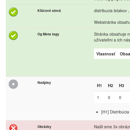
distribucia letakov 
Kľúčové slová
Webstránka obsahuj
Stránka obsahuje me
Og Meta tagy
užívateľmi a ich n
Vlastnosť
Obs
Nadpisy
H1
H2
H3
1
0
0
[H1] Distribúcia
Našli sme 3x obrázo
Obrázky