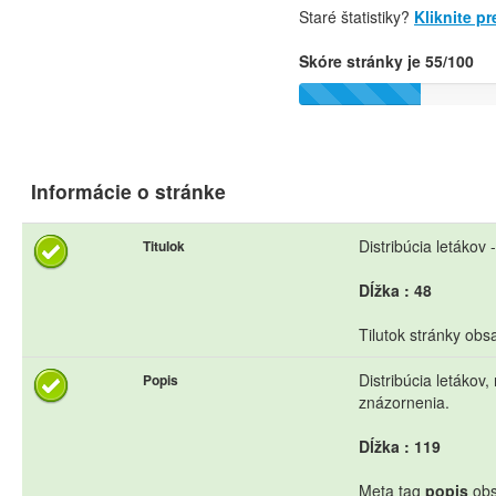
Staré štatistiky?
Kliknite p
Skóre stránky je 55/100
Informácie o stránke
Distribúcia letákov 
Titulok
Dĺžka : 48
Tilutok stránky obs
Distribúcia letákov,
Popis
znázornenia.
Dĺžka : 119
Meta tag
popis
obs