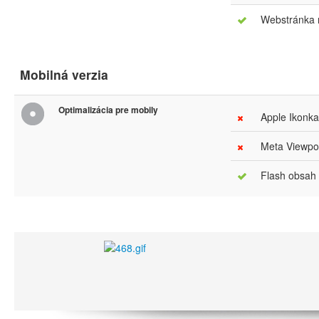
Webstránka m
Mobilná verzia
Optimalizácia pre mobily
Apple Ikonka
Meta Viewpor
Flash obsah