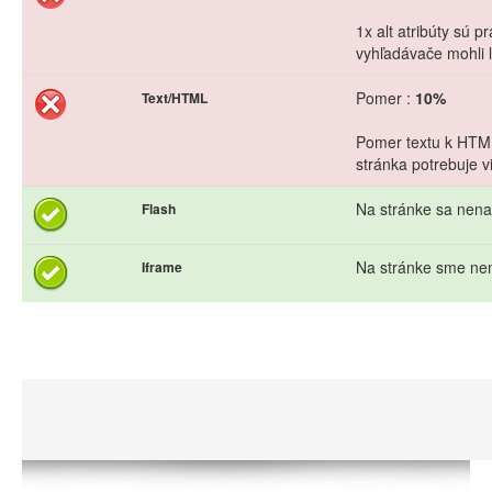
1x alt atribúty sú 
vyhľadávače mohli l
Pomer :
10%
Text/HTML
Pomer textu k HTML
stránka potrebuje vi
Na stránke sa nena
Flash
Na stránke sme nen
Iframe