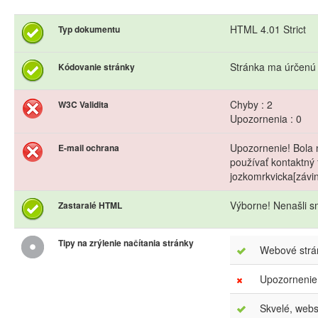
HTML 4.01 Strict
Typ dokumentu
Stránka ma úrčenú
Kódovanie stránky
Chyby : 2
W3C Validita
Upozornenia : 0
Upozornenie! Bola 
E-mail ochrana
používať kontaktný 
jozkomrkvicka[závi
Výborne! Nenašli s
Zastaralé HTML
Tipy na zrýlenie načítania stránky
Webové strán
Upozornenie
Skvelé, webs