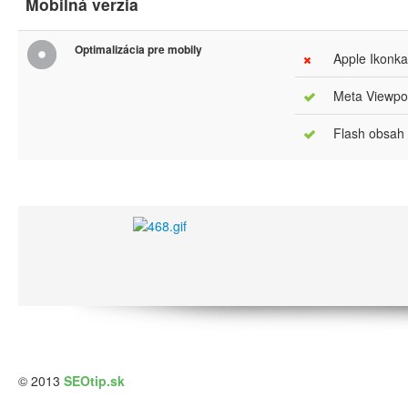
Mobilná verzia
Optimalizácia pre mobily
Apple Ikonka
Meta Viewpor
Flash obsah
© 2013
SEOtip.sk