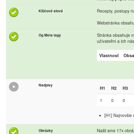
Recepty, postupy na
Kľúčové slová
Webstránka obsahuj
Stránka obsahuje me
Og Meta tagy
užívateľmi a ich n
Vlastnosť
Obs
Nadpisy
H1
H2
H3
1
0
0
[H1] Najnovšie 
Našli sme 17x obráz
Obrázky