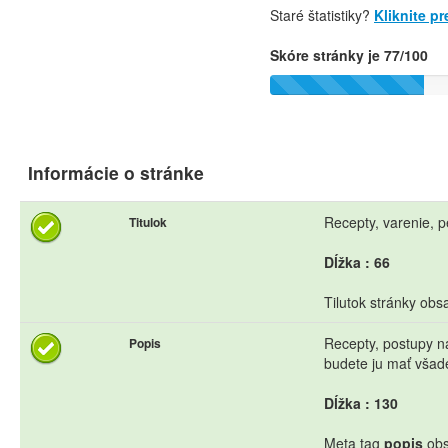
Staré štatistiky?
Kliknite p
Skóre stránky je 77/100
Informácie o stránke
Recepty, varenie, p
Titulok
Dĺžka : 66
Tilutok stránky obs
Recepty, postupy na
Popis
budete ju mať všad
Dĺžka : 130
Meta tag
popis
obs