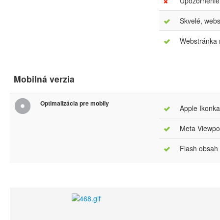
Upozornenie
Skvelé, webs
Webstránka m
Mobilná verzia
Optimalizácia pre mobily
Apple Ikonka
Meta Viewpor
Flash obsah