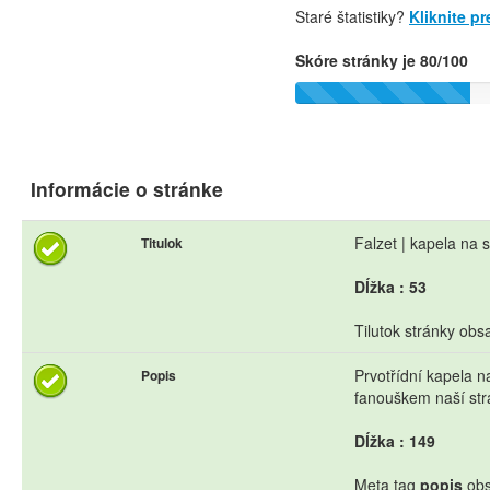
Staré štatistiky?
Kliknite p
Skóre stránky je 80/100
Informácie o stránke
Falzet | kapela na 
Titulok
Dĺžka : 53
Tilutok stránky obs
Prvotřídní kapela n
Popis
fanouškem naší strá
Dĺžka : 149
Meta tag
popis
obs