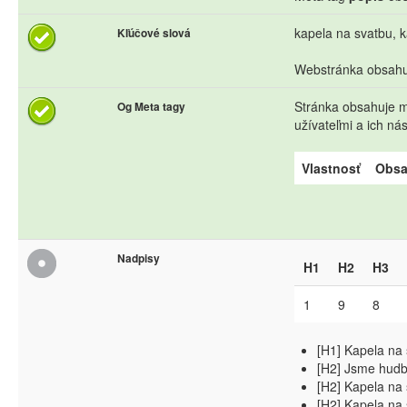
kapela na svatbu, k
Kľúčové slová
Webstránka obsahuj
Stránka obsahuje me
Og Meta tagy
užívateľmi a ich n
Vlastnosť
Obs
Nadpisy
H1
H2
H3
1
9
8
[H1] Kapela na 
[H2] Jsme hudba
[H2] Kapela na 
[H2] Kapela na 