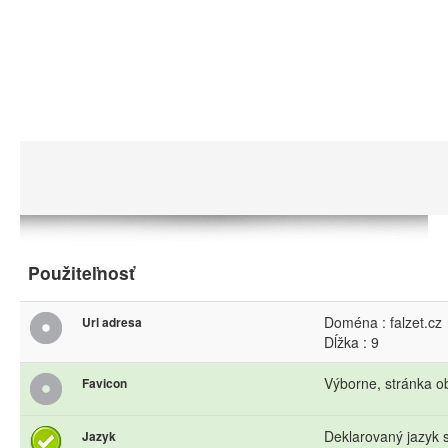
Použiteľnosť
Doména : falzet.cz
Url adresa
Dĺžka : 9
Výborne, stránka o
Favicon
Deklarovaný jazyk s
Jazyk