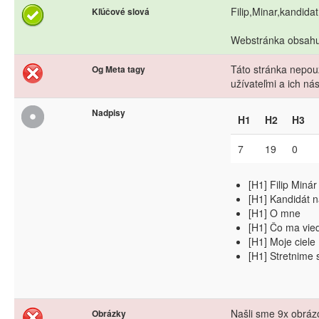
Filip,Minar,kandida
Kľúčové slová
Webstránka obsahuj
Táto stránka nepouž
Og Meta tagy
užívateľmi a ich n
Nadpisy
H1
H2
H3
7
19
0
[H1] Filip Minár
[H1] Kandidát 
[H1] O mne
[H1] Čo ma vied
[H1] Moje ciele
[H1] Stretnime 
Našli sme 9x obrázo
Obrázky