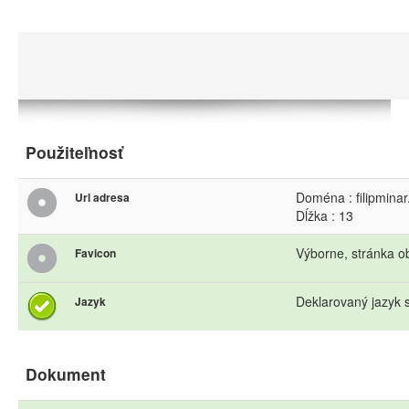
Použiteľnosť
Doména : filipminar
Url adresa
Dĺžka : 13
Výborne, stránka o
Favicon
Deklarovaný jazyk s
Jazyk
Dokument