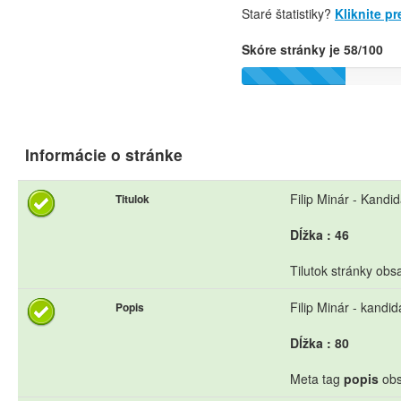
Staré štatistiky?
Kliknite p
Skóre stránky je 58/100
Informácie o stránke
Filip Minár - Kandi
Titulok
Dĺžka : 46
Tilutok stránky obs
Filip Minár - kand
Popis
Dĺžka : 80
Meta tag
popis
obs