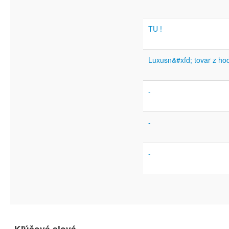
TU !
Luxusn&#xfd; tovar z h
-
-
-
Kľúčové slová