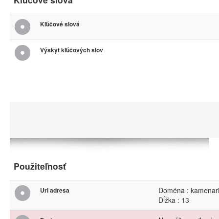
Kľúčové slová
Výskyt kľúčových slov
Použiteľnosť
Doména : kamenari
Url adresa
Dĺžka : 13