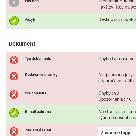
Nenašli sme ikonku.
Favicon
návštevníkov na we
Deklarovaný jazyk s
Jazyk
Dokument
Chýba typ dokume
Typ dokumentu
Nie je určená jazy
Kódovanie stránky
odporúčame určiť c
Chyby : 98
W3C Validita
Upozornenia : 10
Na stránke sa nena
E-mail ochrana
výborné riešenie 
Zastaralé HTML
Zastaralé tagy