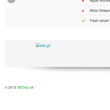
Apple Ikonka
Meta Viewpor
Flash obsah
© 2013
SEOtip.sk