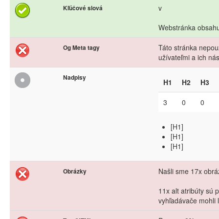
v
Kľúčové slová
Webstránka obsahuj
Táto stránka nepouž
Og Meta tagy
užívateľmi a ich n
Nadpisy
H1
H2
H3
3
0
0
[H1]
[H1]
[H1]
Našli sme 17x obráz
Obrázky
11x alt atribúty sú
vyhľadávače mohli l