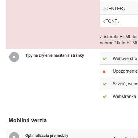
<CENTER>
<FONT>
Zastaralé HTML tag
nahradiť tieto HTM
Tipy na zrýlenie načítania stránky
Webové strán
Upozornenie
Skvelé, webs
Webstránka m
Mobilná verzia
Optimalizácia pre mobily