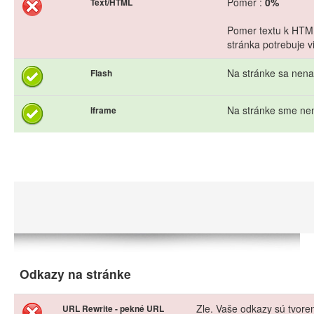
Pomer :
0%
Text/HTML
Pomer textu k HTML
stránka potrebuje vi
Na stránke sa nena
Flash
Na stránke sme nen
Iframe
Odkazy na stránke
Zle. Vaše odkazy sú tvor
URL Rewrite - pekné URL