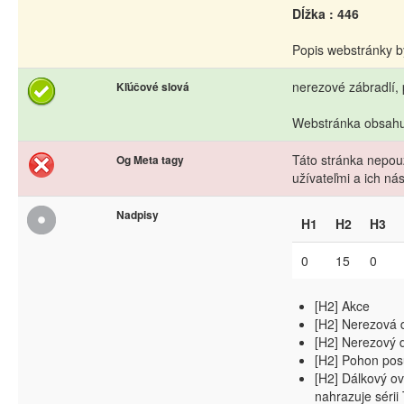
Dĺžka : 446
Popis webstránky b
nerezové zábradlí,
Kľúčové slová
Webstránka obsahuj
Táto stránka nepouž
Og Meta tagy
užívateľmi a ich n
Nadpisy
H1
H2
H3
0
15
0
[H2] Akce
[H2] Nerezová 
[H2] Nerezový d
[H2] Pohon po
[H2] Dálkový o
nahrazuje séri