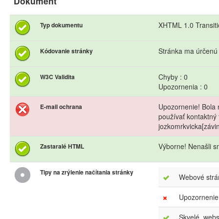
Dokument
XHTML 1.0 Transiti
Typ dokumentu
Stránka ma úrčenú
Kódovanie stránky
Chyby : 0
W3C Validita
Upozornenia : 0
Upozornenie! Bola 
E-mail ochrana
používať kontaktný 
jozkomrkvicka[závi
Výborne! Nenašli s
Zastaralé HTML
Tipy na zrýlenie načítania stránky
Webové strán
Upozornenie
Skvelé, webs