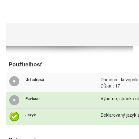
Použiteľnosť
Doména : kovopolot
Url adresa
Dĺžka : 17
Výborne, stránka o
Favicon
Deklarovaný jazyk s
Jazyk