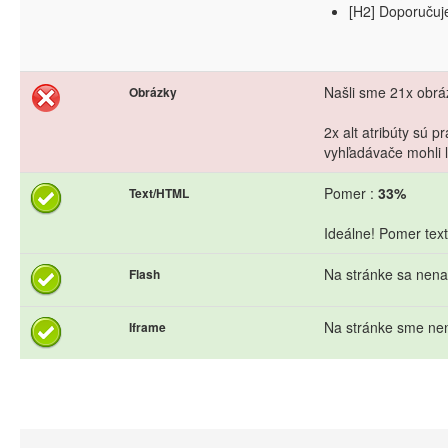
[H2] Doporuču
Našli sme 21x obráz
Obrázky
2x alt atribúty sú 
vyhľadávače mohli l
Pomer :
33%
Text/HTML
Ideálne! Pomer text
Na stránke sa nena
Flash
Na stránke sme nen
Iframe