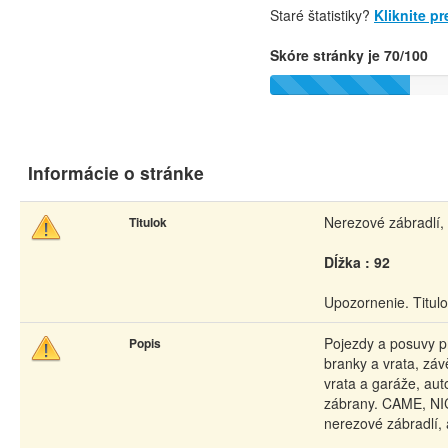
Staré štatistiky?
Kliknite p
Skóre stránky je 70/100
Informácie o stránke
Nerezové zábradlí,
Titulok
Dĺžka : 92
Upozornenie. Titul
Pojezdy a posuvy p
Popis
branky a vrata, zá
vrata a garáže, aut
zábrany. CAME, N
nerezové zábradlí, 