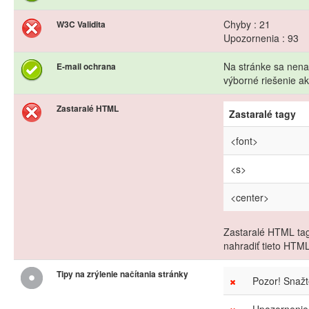
Chyby : 21
W3C Validita
Upozornenia : 93
Na stránke sa nena
E-mail ochrana
výborné riešenie 
Zastaralé HTML
Zastaralé tagy
<font>
<s>
<center>
Zastaralé HTML tag
nahradiť tieto HTM
Tipy na zrýlenie načítania stránky
Pozor! Snaž