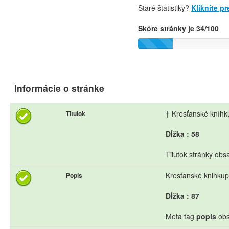
Staré štatistiky?
Kliknite p
Skóre stránky je 34/100
Informácie o stránke
† Kresťanské kníhku
Titulok
Dĺžka : 58
Tilutok stránky obs
Kresťanské knihkup
Popis
Dĺžka : 87
Meta tag
popis
obs