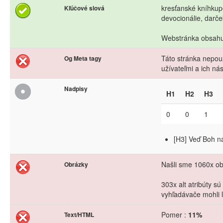
kresťanské kníhkupe
Kľúčové slová
devocionálie, darče
Webstránka obsahuj
Táto stránka nepouž
Og Meta tagy
užívateľmi a ich n
Nadpisy
H1
H2
H3
0
0
1
[H3] Veď Boh ná
Našli sme 1060x obr
Obrázky
303x alt atribúty s
vyhľadávače mohli l
Pomer :
11%
Text/HTML