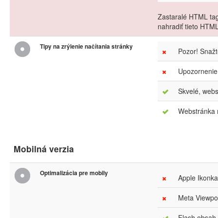
Zastaralé HTML tag
nahradiť tieto HTM
Tipy na zrýlenie načítania stránky
Pozor! Snaž
Upozornenie
Skvelé, webs
Webstránka m
Mobilná verzia
Optimalizácia pre mobily
Apple Ikonka
Meta Viewpor
Flash obsah