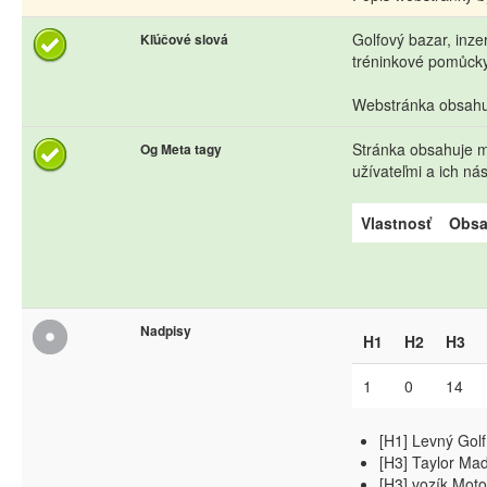
Golfový bazar, inze
Kľúčové slová
tréninkové pomůcky,
Webstránka obsahuj
Stránka obsahuje me
Og Meta tagy
užívateľmi a ich n
Vlastnosť
Obs
Nadpisy
H1
H2
H3
1
0
14
[H1] Levný Golf
[H3] Taylor Ma
[H3] vozík Mot