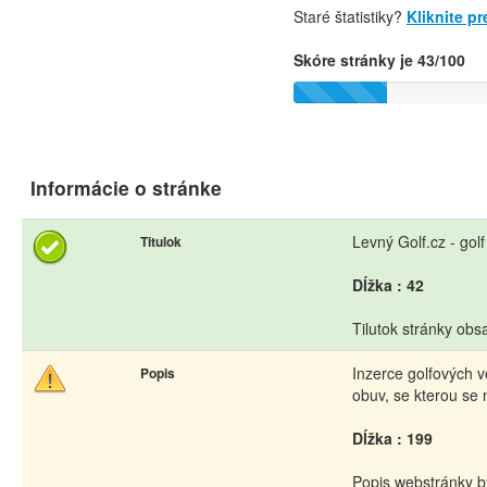
Staré štatistiky?
Kliknite p
Skóre stránky je 43/100
Informácie o stránke
Levný Golf.cz - gol
Titulok
Dĺžka : 42
Tilutok stránky obs
Inzerce golfových v
Popis
obuv, se kterou se 
Dĺžka : 199
Popis webstránky b