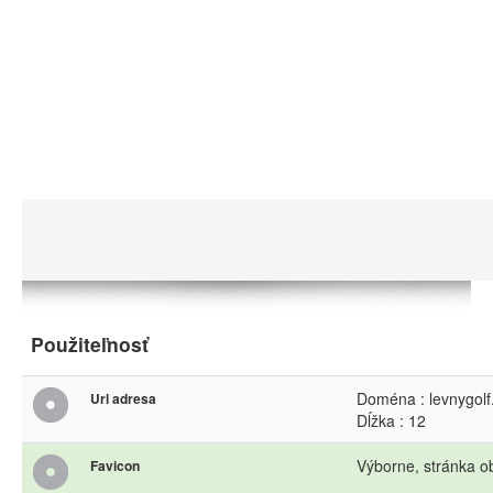
Použiteľnosť
Doména : levnygolf
Url adresa
Dĺžka : 12
Výborne, stránka o
Favicon