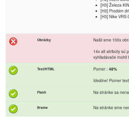
[H3] Železa K
[H3] Prodám dr
[H3] Nike VRS 
Našli sme 100x obrá
Obrázky
14x alt atribúty sú
vyhľadávače mohli l
Pomer :
48%
Text/HTML
Ideálne! Pomer text
Na stránke sa nena
Flash
Na stránke sme nen
Iframe