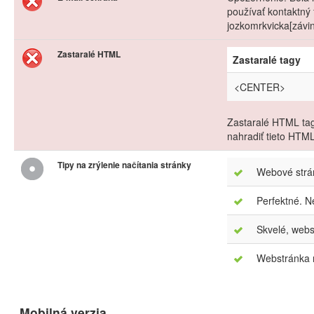
používať kontaktný 
jozkomrkvicka[závi
Zastaralé HTML
Zastaralé tagy
<CENTER>
Zastaralé HTML tag
nahradiť tieto HTM
Tipy na zrýlenie načítania stránky
Webové strán
Perfektné. N
Skvelé, webs
Webstránka m
Mobilná verzia