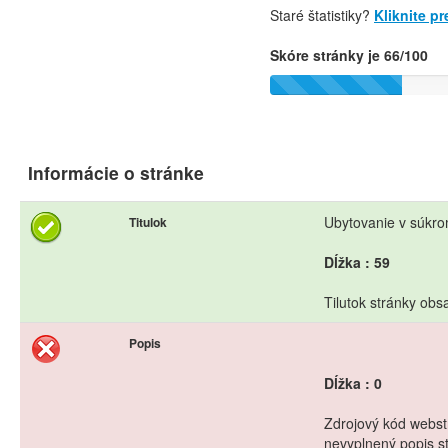
Staré štatistiky?
Kliknite p
Skóre stránky je 66/100
Informácie o stránke
Ubytovanie v súkro
Titulok
Dĺžka : 59
Tilutok stránky obs
Popis
Dĺžka : 0
Zdrojový kód webstr
nevyplnený popis s