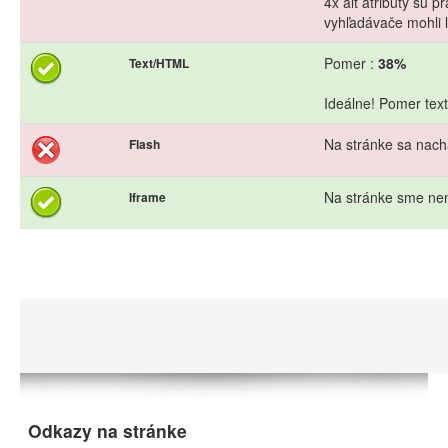
4x alt atribúty sú 
vyhľadávače mohli l
Pomer :
38%
Text/HTML
Ideálne! Pomer text
Na stránke sa nach
Flash
Na stránke sme nen
Iframe
Odkazy na stránke