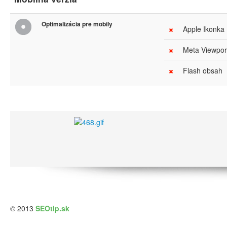
Optimalizácia pre mobily
Apple Ikonka
Meta Viewport
Flash obsah
© 2013
SEOtip.sk