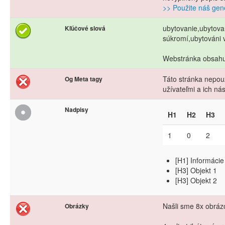
>> Použite náš gene
ubytovanie,ubytovan
Kľúčové slová
súkromí,ubytováni 
Webstránka obsahuj
Táto stránka nepouž
Og Meta tagy
užívateľmi a ich n
Nadpisy
H1
H2
H3
1
0
2
[H1] Informáci
[H3] Objekt 1
[H3] Objekt 2
Našli sme 8x obrázo
Obrázky