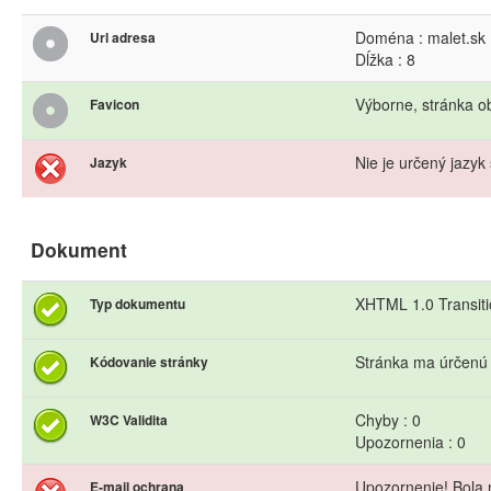
Doména : malet.sk
Url adresa
Dĺžka : 8
Výborne, stránka o
Favicon
Nie je určený jazyk 
Jazyk
Dokument
XHTML 1.0 Transiti
Typ dokumentu
Stránka ma úrčenú
Kódovanie stránky
Chyby : 0
W3C Validita
Upozornenia : 0
Upozornenie! Bola 
E-mail ochrana