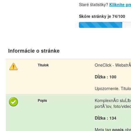
Staré štatistiky?
Kliknite p
Skóre stránky je 74/100
Informácie o stránke
OneClick - WebstrĂˇ
Titulok
Dĺžka : 100
Upozornenie. Titul
KomplexnĂ© sluĹľby 
Popis
portĂˇlov, foto/vide
Dĺžka : 134
Meta tag
popis
obs