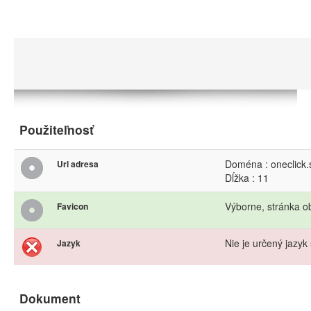
Použiteľnosť
Doména : oneclick.
Url adresa
Dĺžka : 11
Výborne, stránka o
Favicon
Nie je určený jazyk 
Jazyk
Dokument