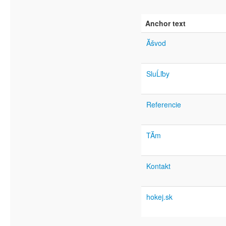
Anchor text
Ăšvod
SluĹľby
Referencie
TĂ­m
Kontakt
hokej.sk