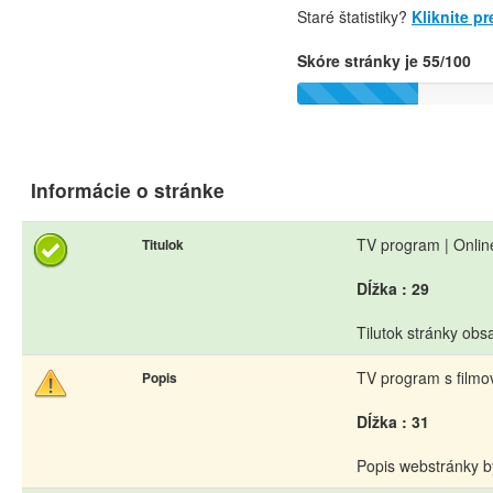
Staré štatistiky?
Kliknite p
Skóre stránky je 55/100
Informácie o stránke
TV program | Onli
Titulok
Dĺžka : 29
Tilutok stránky obs
TV program s film
Popis
Dĺžka : 31
Popis webstránky b