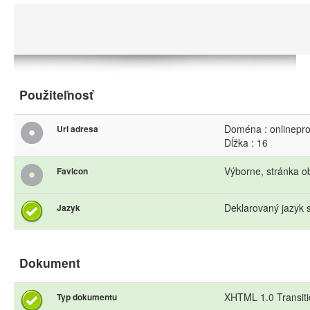
Použiteľnosť
Doména : onlinepr
Url adresa
Dĺžka : 16
Výborne, stránka o
Favicon
Deklarovaný jazyk s
Jazyk
Dokument
XHTML 1.0 Transiti
Typ dokumentu