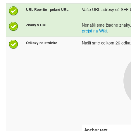
Vaše URL adresy sú SEF U
URL Rewrite - pekné URL
Nenašli sme žiadne znaky
Znaky v URL
prejsť na Wiki
.
Našli sme celkom 26 odka
Odkazy na stránke
Anchor text