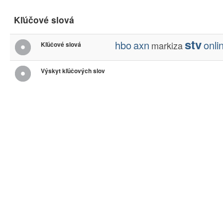
Kľúčové slová
stv
hbo
axn
onli
markiza
Kľúčové slová
Výskyt kľúčových slov