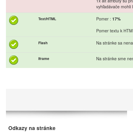
1x alt atribúty sú 
vyhľadávače mohli l
Pomer :
17%
Text/HTML
Pomer textu k HTML 
Na stránke sa nena
Flash
Na stránke sme nen
Iframe
Odkazy na stránke