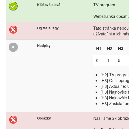
TV program
Kľúčové slová
Webstránka obsahuj
Táto stránka nepouž
Og Meta tagy
užívateľmi a ich n
Nadpisy
H1
H2
H3
0
1
5
[H2] TV progra
[H3] Onlinepro
[H3] Aktuálne: 
[H3] Najnovšie 
[H3] Najnovšie
[H3] Zasielať 
Našli sme 2x obrázo
Obrázky