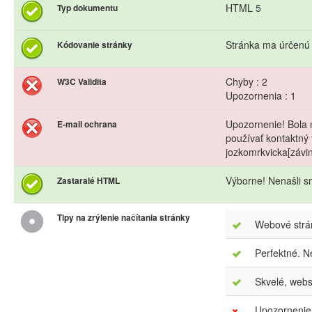
HTML 5
Typ dokumentu
Stránka ma úrčenú
Kódovanie stránky
Chyby : 2
W3C Validita
Upozornenia : 1
Upozornenie! Bola 
E-mail ochrana
používať kontaktný 
jozkomrkvicka[závi
Výborne! Nenašli s
Zastaralé HTML
Tipy na zrýlenie načítania stránky
Webové strán
Perfektné. N
Skvelé, webs
Upozornenie.