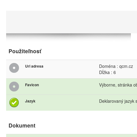
Použiteľnosť
Doména : qcm.cz
Url adresa
Dĺžka : 6
Výborne, stránka o
Favicon
Deklarovaný jazyk s
Jazyk
Dokument