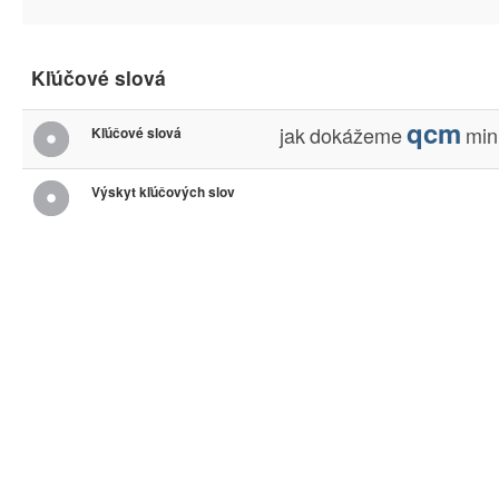
Kľúčové slová
qcm
jak
dokážeme
min
Kľúčové slová
Výskyt kľúčových slov