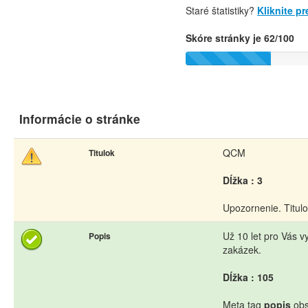
Staré štatistiky?
Kliknite p
Skóre stránky je 62/100
Informácie o stránke
QCM
Titulok
Dĺžka : 3
Upozornenie. Titul
Už 10 let pro Vás v
Popis
zakázek.
Dĺžka : 105
Meta tag
popis
obs