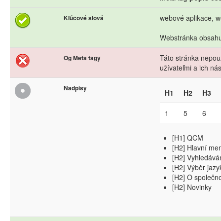
webové aplikace, w
Kľúčové slová
Webstránka obsahuj
Táto stránka nepouž
Og Meta tagy
užívateľmi a ich n
Nadpisy
H1
H2
H3
1
5
6
[H1] QCM
[H2] Hlavní me
[H2] Vyhledává
[H2] Výběr jazy
[H2] O společn
[H2] Novinky