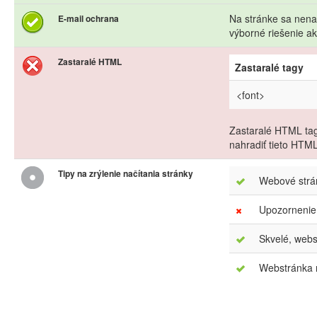
Na stránke sa nena
E-mail ochrana
výborné riešenie 
Zastaralé HTML
Zastaralé tagy
<font>
Zastaralé HTML tag
nahradiť tieto HTM
Tipy na zrýlenie načítania stránky
Webové strán
Upozornenie
Skvelé, webs
Webstránka m