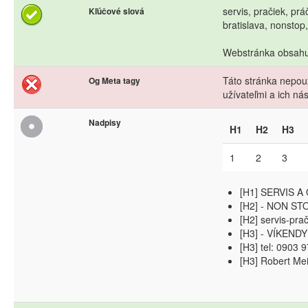
servis, pračiek, prá
Kľúčové slová
bratislava, nonstop
Webstránka obsahuj
Táto stránka nepouž
Og Meta tagy
užívateľmi a ich n
Nadpisy
H1
H2
H3
1
2
3
[H1] SERVIS 
[H2] - NON ST
[H2] servis-pra
[H3] - VÍKEND
[H3] tel: 0903 
[H3] Robert Me