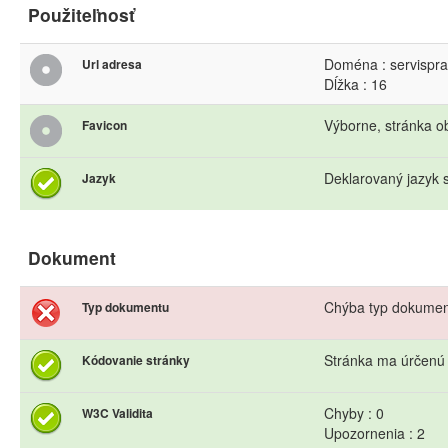
Použiteľnosť
Doména : servispra
Url adresa
Dĺžka : 16
Výborne, stránka o
Favicon
Deklarovaný jazyk s
Jazyk
Dokument
Chýba typ dokume
Typ dokumentu
Stránka ma úrčenú
Kódovanie stránky
Chyby : 0
W3C Validita
Upozornenia : 2