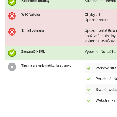
Stránka ma úrčenú
Kódovanie stránky
Chyby : 1
W3C Validita
Upozornenia : 1
Upozornenie! Bola 
E-mail ochrana
používať kontaktný 
jozkomrkvicka[závi
Výborne! Nenašli s
Zastaralé HTML
Tipy na zrýlenie načítania stránky
Webové strán
Perfektné. N
Skvelé, webs
Webstránka m