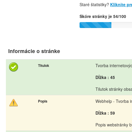
Staré štatistiky?
Kliknite p
Skóre stránky je 54/100
Informácie o stránke
Tvorba internetovýc
Titulok
Dĺžka : 45
Tilutok stránky obs
Webhelp - Tvorba in
Popis
Dĺžka : 59
Popis webstránky b