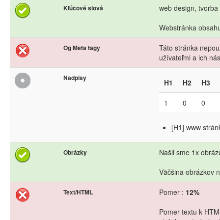
web design, tvorba 
Kľúčové slová
Webstránka obsahuj
Táto stránka nepouž
Og Meta tagy
užívateľmi a ich n
Nadpisy
H1
H2
H3
1
0
0
[H1] www stránk
Našli sme 1x obrázo
Obrázky
Väčšina obrázkov n
Pomer :
12%
Text/HTML
Pomer textu k HTML