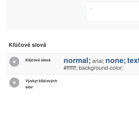
-
Kľúčové slová
normal;
none;
tex
arial;
Kľúčové slová
#ffffff;
background-color:
Výskyt kľúčových
slov