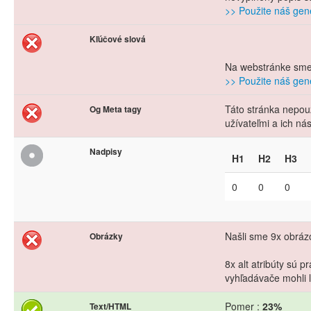
>> Použite náš gene
Kľúčové slová
Na webstránke sme 
>> Použite náš gene
Táto stránka nepouž
Og Meta tagy
užívateľmi a ich n
Nadpisy
H1
H2
H3
0
0
0
Našli sme 9x obrázo
Obrázky
8x alt atribúty sú 
vyhľadávače mohli l
Pomer :
23%
Text/HTML