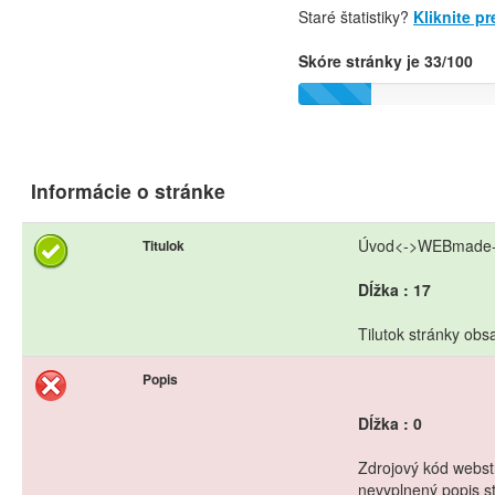
Staré štatistiky?
Kliknite p
Skóre stránky je 33/100
Informácie o stránke
Úvod<->WEBmade
Titulok
Dĺžka : 17
Tilutok stránky obs
Popis
Dĺžka : 0
Zdrojový kód webstr
nevyplnený popis s