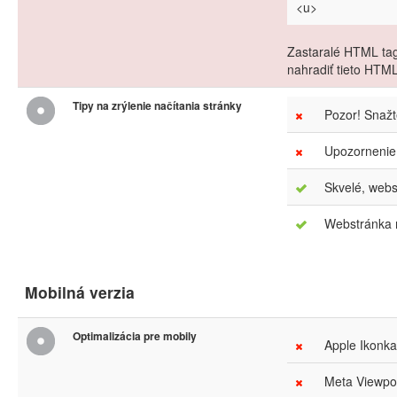
<u>
Zastaralé HTML tag
nahradiť tieto HTM
Tipy na zrýlenie načítania stránky
Pozor! Snaž
Upozornenie
Skvelé, webs
Webstránka m
Mobilná verzia
Optimalizácia pre mobily
Apple Ikonka
Meta Viewpor