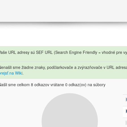
Vaše URL adresy sú SEF URL (Search Engine Friendly = vhodné pre vy
Nenašli sme žiadne znaky, podčiarkovače a zvýrazňovače v URL adre
prejsť na Wiki
.
Našli sme celkom 8 odkazov vrátane 0 odkaz(ov) na súbory