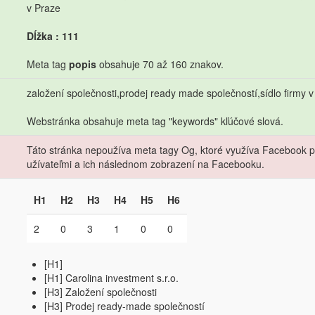
v Praze
Dĺžka : 111
Meta tag
popis
obsahuje 70 až 160 znakov.
založení společnosti,prodej ready made společností,sídlo firmy v 
Webstránka obsahuje meta tag "keywords" kľúčové slová.
Táto stránka nepoužíva meta tagy Og, ktoré využíva Facebook pri
užívateľmi a ich následnom zobrazení na Facebooku.
H1
H2
H3
H4
H5
H6
2
0
3
1
0
0
[H1]
[H1] Carolina investment s.r.o.
[H3] Založení společnosti
[H3] Prodej ready-made společností