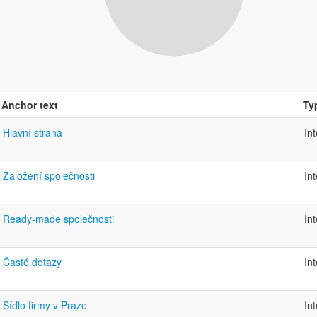
Anchor text
Ty
Hlavní strana
In
Založení společnosti
In
Ready-made společnosti
In
Časté dotazy
In
Sídlo firmy v Praze
In