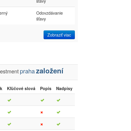
šťavy
terný
Odovzdávanie
šťavy
Zobraziť viac
založení
praha
vestment
ok
Kľúčové slová
Popis
Nadpisy