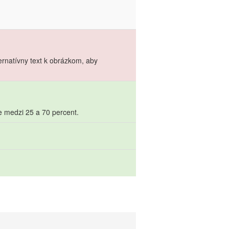
ernatívny text k obrázkom, aby
e medzi 25 a 70 percent.