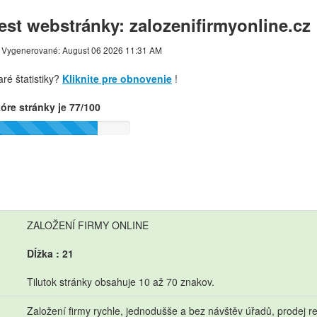
est webstránky: zalozenifirmyonline.cz
Vygenerované: August 06 2026 11:31 AM
aré štatistiky?
Kliknite pre obnovenie
!
óre stránky je 77/100
ZALOŽENÍ FIRMY ONLINE
Dĺžka : 21
Tilutok stránky obsahuje 10 až 70 znakov.
Založení firmy rychle, jednodušše a bez návštěv úřadů, prodej r