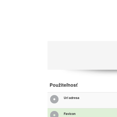
Použiteľnosť
Url adresa
Favicon