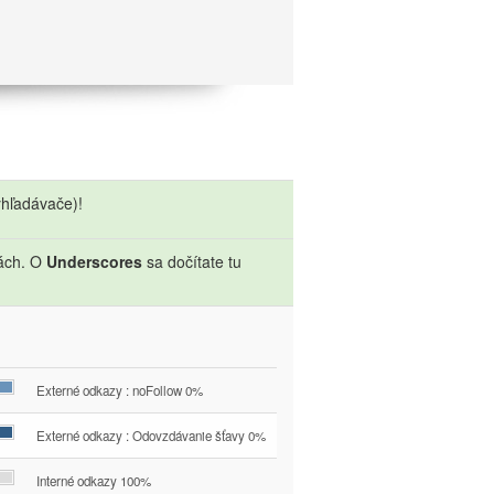
hľadávače)!
sách. O
Underscores
sa dočítate tu
Externé odkazy : noFollow 0%
Externé odkazy : Odovzdávanie šťavy 0%
Interné odkazy 100%