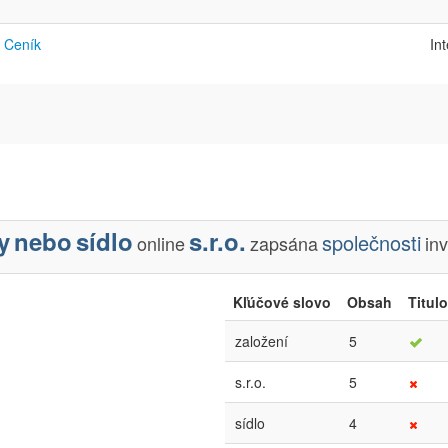
Ceník
In
y
nebo
sídlo
s.r.o.
společnosti
online
zapsána
in
Kľúčové slovo
Obsah
Titul
založení
5
s.r.o.
5
sídlo
4