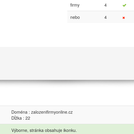
firmy
4
nebo
4
Doména : zalozenifirmyonline.cz
Dĺžka : 22
Výborne, stránka obsahuje ikonku.