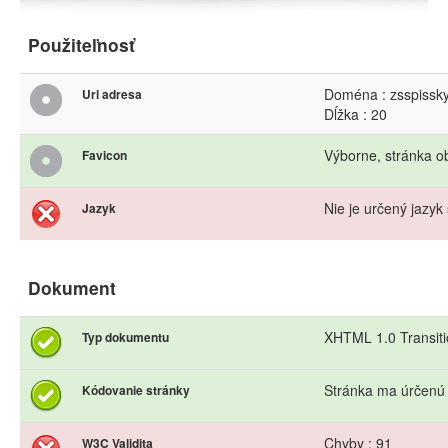
Použiteľnosť
Doména : zsspissky
Url adresa
Dĺžka : 20
Výborne, stránka o
Favicon
Nie je určený jazyk 
Jazyk
Dokument
XHTML 1.0 Transiti
Typ dokumentu
Stránka ma úrčenú
Kódovanie stránky
Chyby : 91
W3C Validita