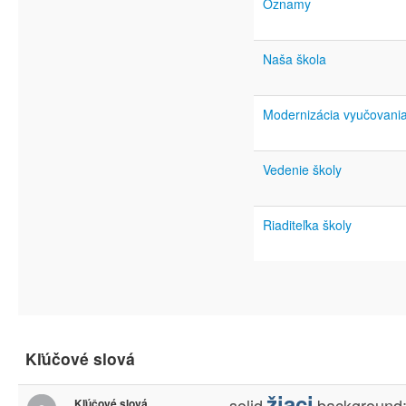
Oznamy
Naša škola
Modernizácia vyučovani
Vedenie školy
Riaditeľka školy
Kľúčové slová
žiaci
solid
background
Kľúčové slová