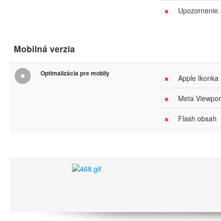
Upozornenie. 
Mobilná verzia
Optimalizácia pre mobily
Apple Ikonka
Meta Viewport
Flash obsah