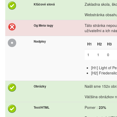
Zakladna skola, škol
Kľúčové slová
Webstránka obsahuj
Táto stránka nepouž
Og Meta tagy
užívateľmi a ich n
Nadpisy
H1
H2
H3
1
1
0
[H1] Light of 
[H2] Friedensl
Našli sme 152x obrá
Obrázky
Väčšina obrázkov n
Pomer :
23%
Text/HTML