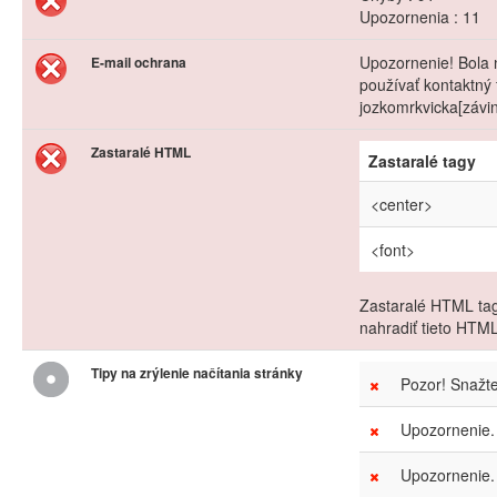
Upozornenia : 11
Upozornenie! Bola 
E-mail ochrana
používať kontaktný 
jozkomrkvicka[závi
Zastaralé HTML
Zastaralé tagy
<center>
<font>
Zastaralé HTML tag
nahradiť tieto HTM
Tipy na zrýlenie načítania stránky
Pozor! Snažt
Upozornenie.
Upozornenie. 