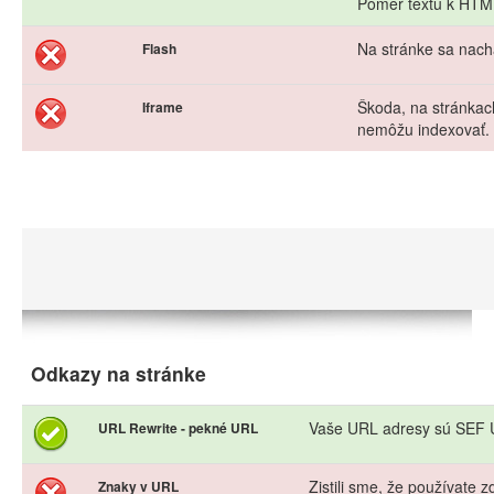
Pomer textu k HTML 
Na stránke sa nach
Flash
Škoda, na stránkac
Iframe
nemôžu indexovať.
Odkazy na stránke
Vaše URL adresy sú SEF U
URL Rewrite - pekné URL
Zistili sme, že používate
Znaky v URL