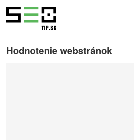
Hodnotenie webstránok