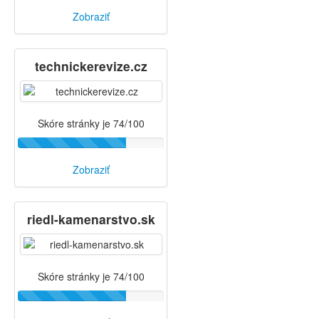
Zobraziť
technickerevize.cz
Skóre stránky je 74/100
Zobraziť
riedl-kamenarstvo.sk
Skóre stránky je 74/100