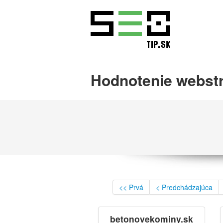
Hodnotenie webst
<< Prvá
< Predchádzajúca
betonovekominy.sk