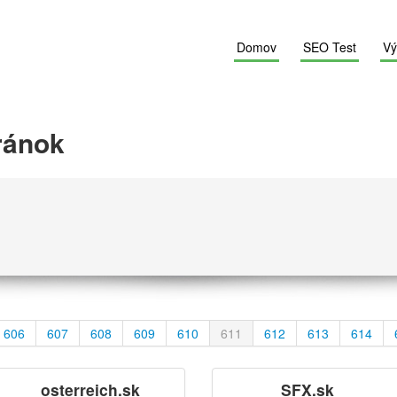
Domov
SEO Test
Vý
ránok
606
607
608
609
610
611
612
613
614
osterreich.sk
SFX.sk