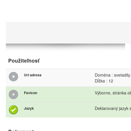
Použiteľnosť
Doména : svetadily
Url adresa
Dĺžka : 12
Výborne, stránka o
Favicon
Deklarovaný jazyk s
Jazyk