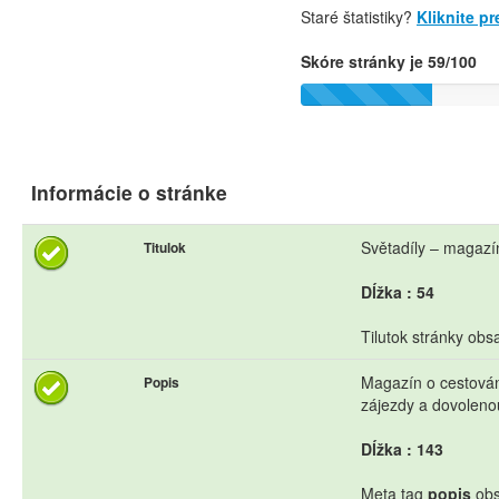
Staré štatistiky?
Kliknite p
Skóre stránky je 59/100
Informácie o stránke
Světadíly – magazín
Titulok
Dĺžka : 54
Tilutok stránky obs
Magazín o cestování
Popis
zájezdy a dovoleno
Dĺžka : 143
Meta tag
popis
obs