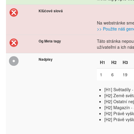
Kľúčové slová
Na webstránke sme 
>> Použite náš gene
Táto stránka nepouž
Og Meta tagy
užívateľmi a ich n
Nadpisy
H1
H2
H3
1
6
19
[H1] Světadíly 
[H2] Země světa
[H2] Ostatní nejč
[H2] Magazín - 
[H2] Právě vyšl
[H2] Právě vyšl