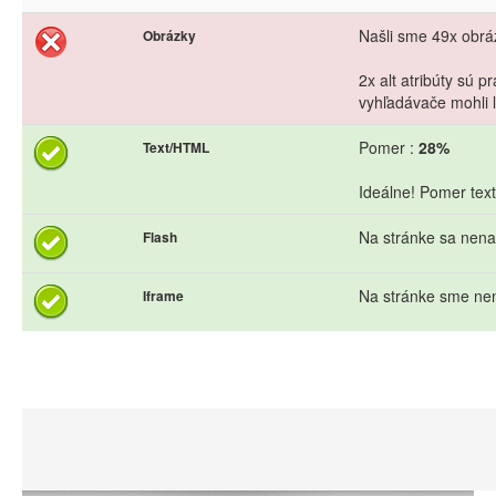
Našli sme 49x obráz
Obrázky
2x alt atribúty sú 
vyhľadávače mohli l
Pomer :
28%
Text/HTML
Ideálne! Pomer text
Na stránke sa nena
Flash
Na stránke sme nen
Iframe