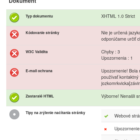
Dokument
XHTML 1.0 Strict
Typ dokumentu
Nie je určená jazy
Kódovanie stránky
odporúčame určiť c
Chyby : 3
W3C Validita
Upozornenia : 1
Upozornenie! Bola 
E-mail ochrana
používať kontaktný 
jozkomrkvicka[závi
Výborne! Nenašli s
Zastaralé HTML
Tipy na zrýlenie načítania stránky
Webové strán
Upozornenie