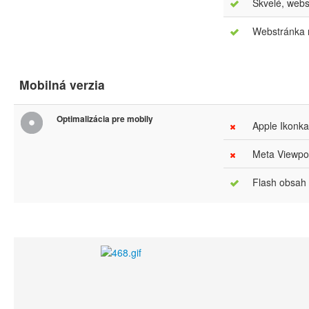
Skvelé, webs
Webstránka m
Mobilná verzia
Optimalizácia pre mobily
Apple Ikonka
Meta Viewpor
Flash obsah