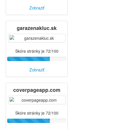
Zobraziť
garazenakluc.sk
Skóre stránky je 72/100
Zobraziť
coverpageapp.com
Skóre stránky je 72/100