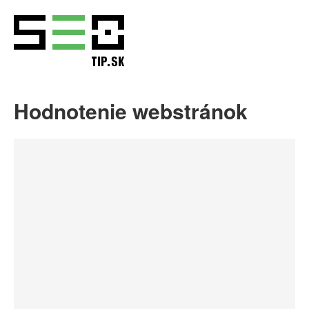
Hodnotenie webstránok