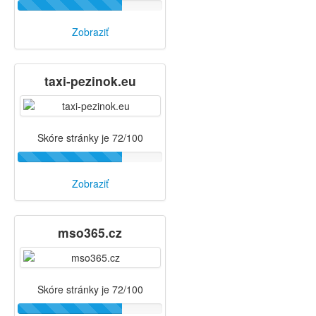
Zobraziť
taxi-pezinok.eu
Skóre stránky je 72/100
Zobraziť
mso365.cz
Skóre stránky je 72/100