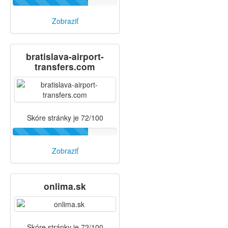
Zobraziť
bratislava-airport-
transfers.com
Skóre stránky je 72/100
Zobraziť
onlima.sk
Skóre stránky je 72/100