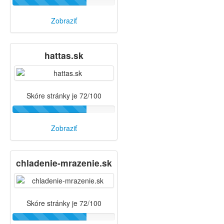
Zobraziť
hattas.sk
Skóre stránky je 72/100
Zobraziť
chladenie-mrazenie.sk
Skóre stránky je 72/100